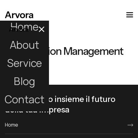
Home
About
Innovation Management
Service
Blog
Contact
Progettiamo insieme il futuro
della tua impresa
Home