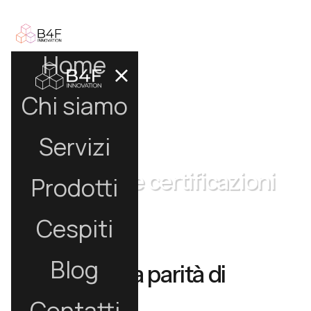
Home
Chi siamo
Servizi
Documenti e certificazioni
Prodotti
Cespiti
Blog
Politica per la parità di
genere
Contatti