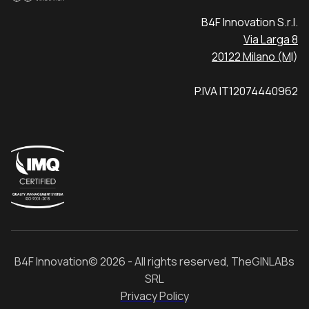
B4F Innovation S.r.l.
Via Larga 8
20122 Milano (M
I)
P.IVA IT12074440962
B4F Innovation© 2026 - All rights reserved, TheGINLABs
SRL
Privacy Policy