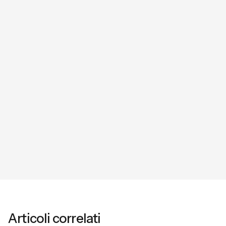
Prenota ora il tuo Audit Gratuito e scopri come B4F può
aiutarti a mettere ordine, valore e controllo nei tuoi
cespiti.
Articoli correlati